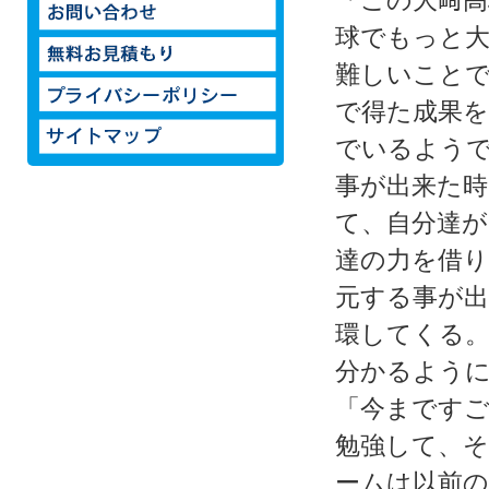
「この大﨑高
球でもっと
難しいこと
で得た成果
でいるよう
事が出来た
て、自分達
達の力を借
元する事が
環してくる。
分かるよう
「今まですご
勉強して、
ームは以前