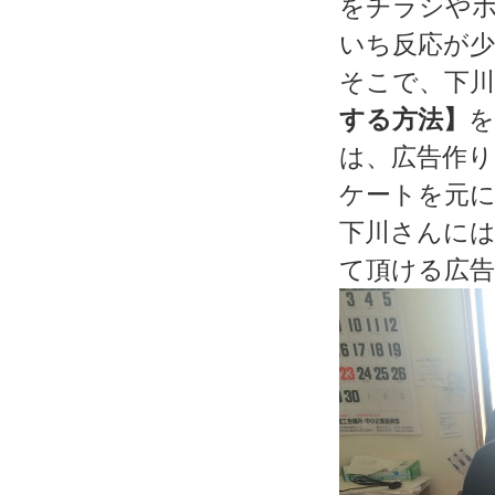
をチラシや
いち反応が
そこで、下
する方法】
を
は、広告作
ケートを元
下川さんに
て頂ける広