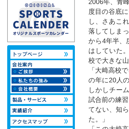
2006年、
度目の谷底に
し、さあこ
落してしま
から4年半、
はしていた
校で大きな
「大﨑高校で
の年に20人
しかしチー
試合前の練
てない、知
た。」