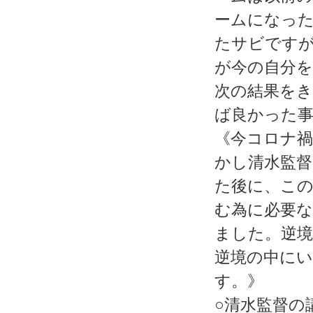
ームになっ
たサビです
が今の自分
次の結果を
ば良かった事
《今コロナ
かし清水監
た後に、こ
む為に必要
ました。逆
逆境の中に
す。》
○清水監督の