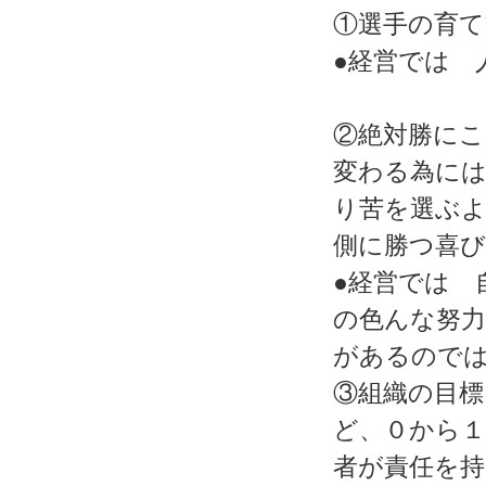
①選手の育て
●経営では 
②絶対勝に
変わる為に
り苦を選ぶ
側に勝つ喜
●経営では 
の色んな努
があるので
③組織の目標
ど、０から
者が責任を