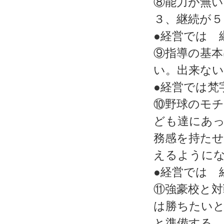
⑧能力が無い
３、継続が５
●経営では 
⑨指導の基本
い。出来な
●経営では
⑩野球のモ
ども達にあ
務感を持た
えるように
●経営では 
⑪強豪校と対
は勝ちたい
と準備する。