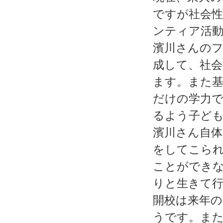
ですが社会
ンティア活
濱川さんの
成して、社
ます。また
だけの学力
るよう子ど
濱川さん自体
をしてこら
ことができ
りと生きて
開校は来年の
うです。ま