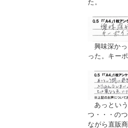
た。
興味深かっ
った。キー
あっという
つ・・・の
ながら直販