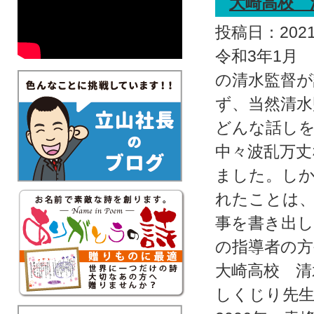
大崎高校 
投稿日：2021.
令和3年1月
の清水監督が
ず、当然清
どんな話し
中々波乱万
ました。し
れたことは
事を書き出
の指導者の方
大崎高校 清
しくじり先生