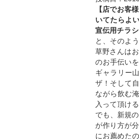
【店でお客
いてたらよ
宣伝用チラ
と、そのよ
草野さんは
のお手伝い
ギャラリー
ザ！そして
ながら飲む
入って頂け
でも、新規
が作り方が
にお薦めた