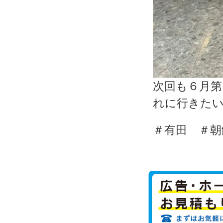
次回も６月
れに行きた
＃有田 ＃朝